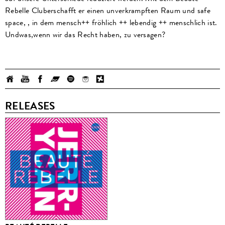
Rebelle Cluberschafft er einen unverkrampften Raum und safe
space, , in dem mensch++ fröhlich ++ lebendig ++ menschlich ist.
Undwas,wenn wir das Recht haben, zu versagen?
RELEASES