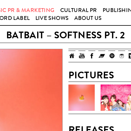
IC PR & MARKETING
CULTURAL PR
PUBLISHI
ORD LABEL
LIVE SHOWS
ABOUT US
BATBAIT – SOFTNESS PT. 2
PICTURES
RELEASES