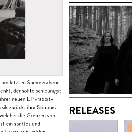
ie am letzten Sommerabend
nkt, der sollte schleunigst
ihrer neuen EP «rabbit»
usik zurück: ihre Stimme.
RELEASES
 welcher die Grenzen von
st ein sanftes und
a Lu uns mit «rabbit»