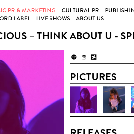
IC PR & MARKETING
CULTURAL PR
PUBLISHI
ORD LABEL
LIVE SHOWS
ABOUT US
CIOUS – THINK ABOUT U - SP
PICTURES
RELEASES