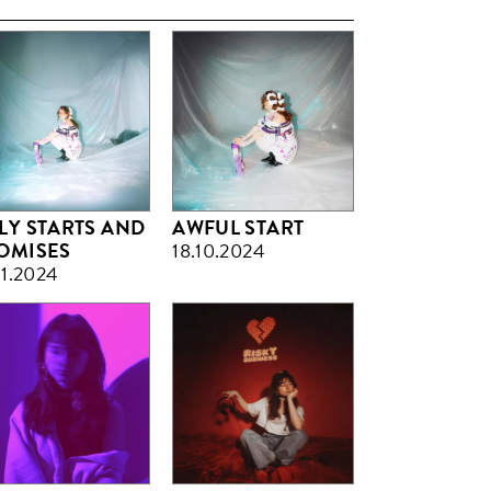
LY STARTS AND
AWFUL START
OMISES
18.10.2024
11.2024