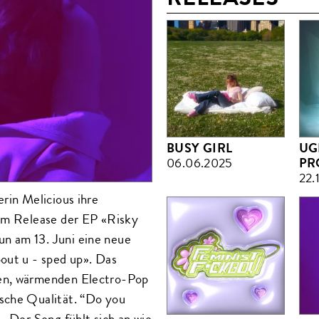
BUSY GIRL
UG
06.06.2025
PR
22.
rin Melicious ihre
dem Release der EP «Risky
n am 13. Juni eine neue
out u - sped up». Das
ten, wärmenden Electro-Pop
sche Qualität. “Do you
- Der Song fühlt sich an wie