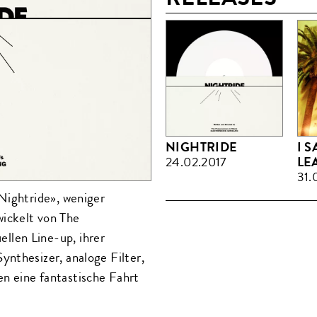
NIGHTRIDE
I 
24.02.2017
LE
31.
Nightride», weniger
ickelt von The
len Line-up, ihrer
nthesizer, analoge Filter,
n eine fantastische Fahrt