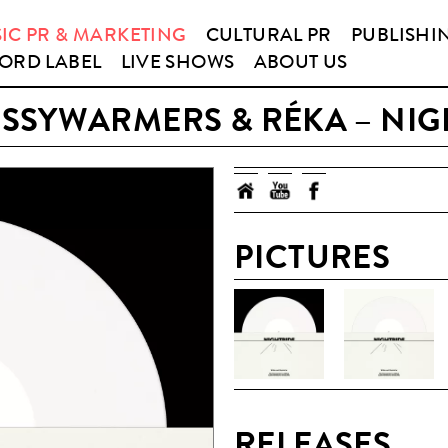
IC PR & MARKETING
CULTURAL PR
PUBLISHI
ORD LABEL
LIVE SHOWS
ABOUT US
USSYWARMERS & RÉKA – NIG
PICTURES
RELEASES