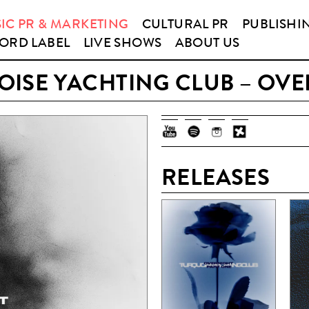
IC PR & MARKETING
CULTURAL PR
PUBLISHI
ORD LABEL
LIVE SHOWS
ABOUT US
ISE YACHTING CLUB – OV
RELEASES