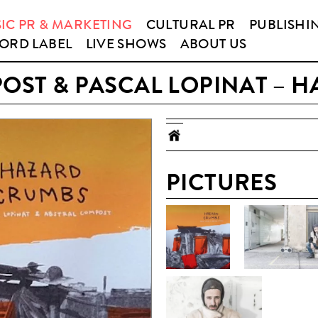
IC PR & MARKETING
CULTURAL PR
PUBLISHI
ORD LABEL
LIVE SHOWS
ABOUT US
OST & PASCAL LOPINAT – 
PICTURES